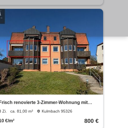
Frisch renovierte 3-Zimmer-Wohnung mit
neuer Einbauküche & modernem Bad
3 Zi.
ca. 81,00 m²
Kulmbach 95326
800 €
10 €/m²