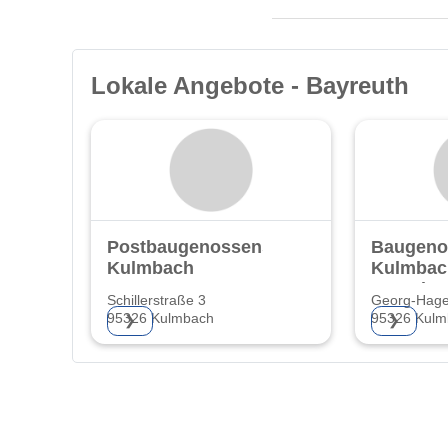
Lokale Angebote - Bayreuth
Postbaugenossenschaft
Baugeno
Kulmbach
Kulmbac
Umgebu
Schillerstraße 3
Georg-Hage
95326 Kulmbach
95326 Kulm
❯
❯