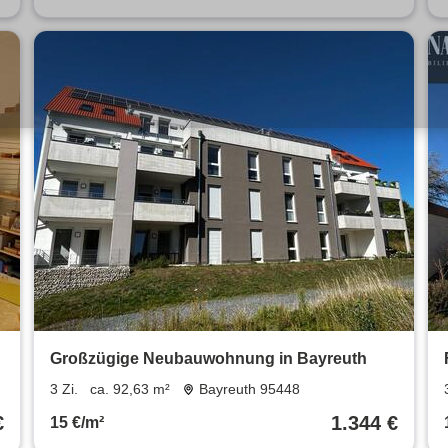
Großzügige Neubauwohnung in Bayreuth
3 Zi.
ca. 92,63 m²
Bayreuth 95448
€
1.344 €
15 €/m²