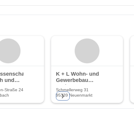
ssenschaft
K + L Wohn- und
h und
Gewerbebau
ng eG
GmbH
n-Straße 24
Schmellerweg 31
bach
95339 Neuenmarkt
❯