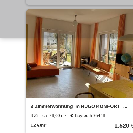
3-Zimmerwohnung im HUGO KOMFORT -
Betreutes Wohnen
3 Zi.
ca. 78,00 m²
Bayreuth 95448
1.520 
12 €/m²