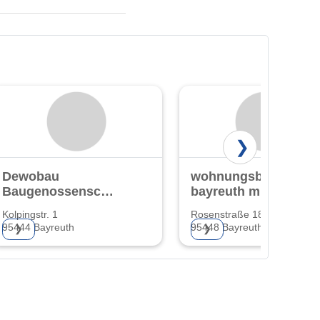
❯
Dewobau
wohnungsbaugesells
Baugenossenschaft
bayreuth mbh
eG
Kolpingstr. 1
Rosenstraße 18
95444 Bayreuth
95448 Bayreuth
❯
❯