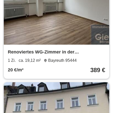
Renoviertes WG-Zimmer in der
Fußgängerzone
1 Zi.
ca. 19,12 m²
Bayreuth 95444
389 €
20 €/m²