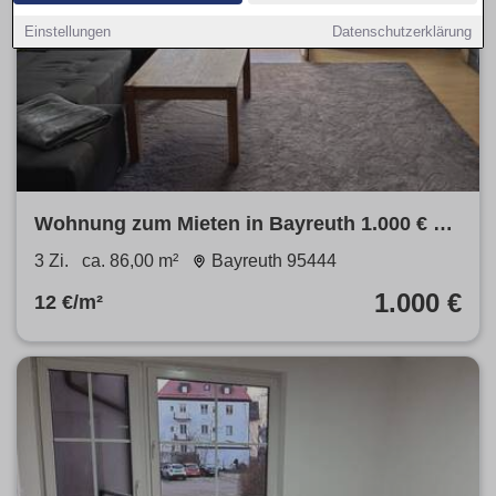
Einstellungen
Datenschutzerklärung
Wohnung zum Mieten in Bayreuth 1.000 € 86
m²
3 Zi.
ca. 86,00 m²
Bayreuth 95444
1.000 €
12 €/m²