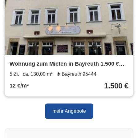
Wohnung zum Mieten in Bayreuth 1.500 €
130 m²
5 Zi.
ca. 130,00 m²
Bayreuth 95444
1.500 €
12 €/m²
mehr Angebote