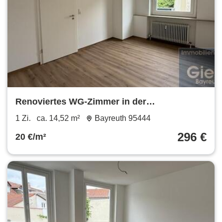
Renoviertes WG-Zimmer in der
Fußgängerzone
1 Zi.
ca. 14,52 m²
Bayreuth 95444
296 €
20 €/m²