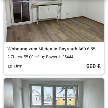
Wohnung zum Mieten in Bayreuth 660 € 55
m²
2 Zi.
ca. 55,00 m²
Bayreuth 95444
660 €
12 €/m²