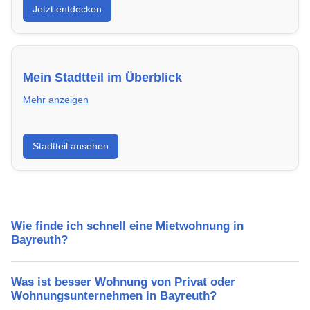
Jetzt entdecken
energieeffizient und sofort bezugsfertig.
Mein Stadtteil im Überblick
Mehr anzeigen
Erfahre mehr über deinen Stadtteil in Bayreuth:
Stadtteil ansehen
Lebensqualität, Verkehrsanbindung, Schulen,
Freizeitmöglichkeiten und Mietpreise.
Wie finde ich schnell eine Mietwohnung in
Bayreuth?
Was ist besser Wohnung von Privat oder
Wohnungsunternehmen in Bayreuth?