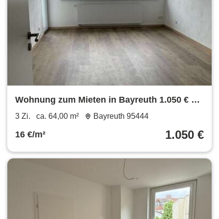
Wohnung zum Mieten in Bayreuth 1.050 € 64
m²
3 Zi.
ca. 64,00 m²
Bayreuth 95444
1.050 €
16 €/m²