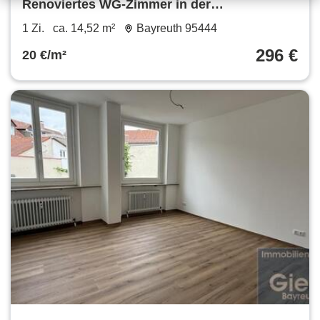
Renoviertes WG-Zimmer in der
Fußgängerzone
1 Zi.
ca. 14,52 m²
Bayreuth 95444
296 €
20 €/m²