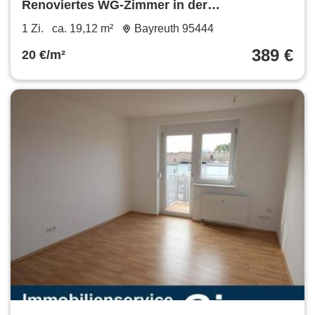
Renoviertes WG-Zimmer in der
Fußgängerzone
1 Zi.
ca. 19,12 m²
Bayreuth 95444
389 €
20 €/m²