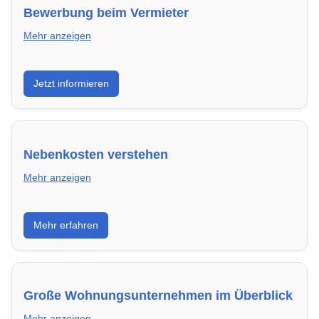
Bewerbung beim Vermieter
Mehr anzeigen
Wie du in Bayreuth mit einer überzeugenden
Jetzt informieren
Bewerbung die besten Chancen auf deine
Traumwohnung hast – inklusive Mustervorlagen.
Nebenkosten verstehen
Mehr anzeigen
Erfahre, welche Nebenkosten rechtmäßig sind und
Mehr erfahren
wie du deine monatliche Belastung optimieren
kannst.
Große Wohnungsunternehmen im Überblick
Mehr anzeigen