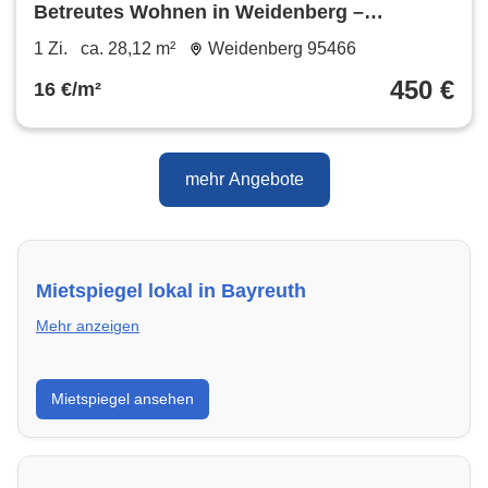
Betreutes Wohnen in Weidenberg –
neuwertige Pflegeapartments
1 Zi.
ca. 28,12 m²
Weidenberg 95466
450 €
16 €/m²
mehr Angebote
Mietspiegel lokal in Bayreuth
Mehr anzeigen
Erhalte einen Überblick über die aktuellen Mietpreise
Mietspiegel ansehen
regional in Bayreuth. So weißt du genau, welche
Miete fair ist und wo sich ein Vergleich lohnt.