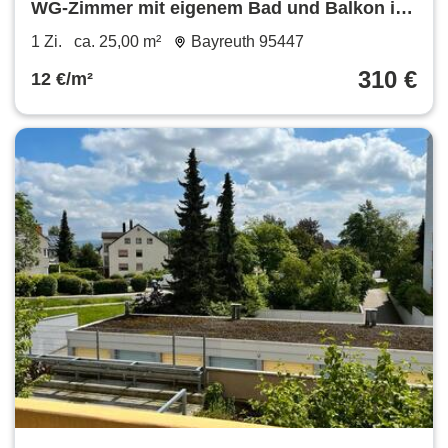
WG-Zimmer mit eigenem Bad und Balkon in
3er-WG
1 Zi.
ca. 25,00 m²
Bayreuth 95447
310 €
12 €/m²