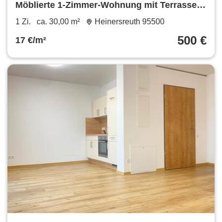
Möblierte 1-Zimmer-Wohnung mit Terrasse
in Altenplos
1 Zi.
ca. 30,00 m²
Heinersreuth 95500
500 €
17 €/m²