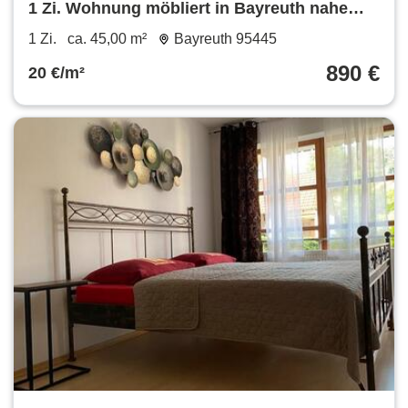
1 Zi. Wohnung möbliert in Bayreuth nahe
Klinikum zu vermieten
1 Zi.
ca. 45,00 m²
Bayreuth 95445
890 €
20 €/m²