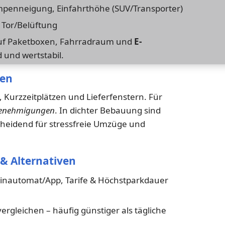
penneigung, Einfahrthöhe (SUV/Transporter)
 Tor/Belüftung
 auf Paketboxen, Fahrradraum und
E-
 und wertstabil.
gen
, Kurzzeitplätzen und Lieferfenstern. Für
enehmigungen
. In dichter Bebauung sind
heidend für stressfreie Umzüge und
& Alternativen
inautomat/App, Tarife & Höchstparkdauer
rgleichen – häufig günstiger als tägliche