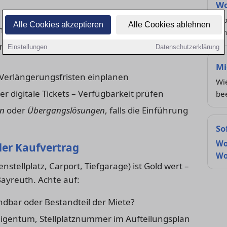
Wo
Mob
Alle Cookies akzeptieren
Alle Cookies ablehnen
 der Zone, Fahrzeug auf dich zugelassen
ei
m Ausweis beachten (Teilstraßen können
Einstellungen
Datenschutzerklärung
Mi
Verlängerungsfristen einplanen
Wi
r digitale Tickets – Verfügbarkeit prüfen
be
en
oder
Übergangslösungen
, falls die Einführung
So
Wo
oder Kaufvertrag
Wo
nstellplatz, Carport, Tiefgarage) ist Gold wert –
ayreuth. Achte auf:
dbar oder Bestandteil der Miete?
eigentum, Stellplatznummer im Aufteilungsplan