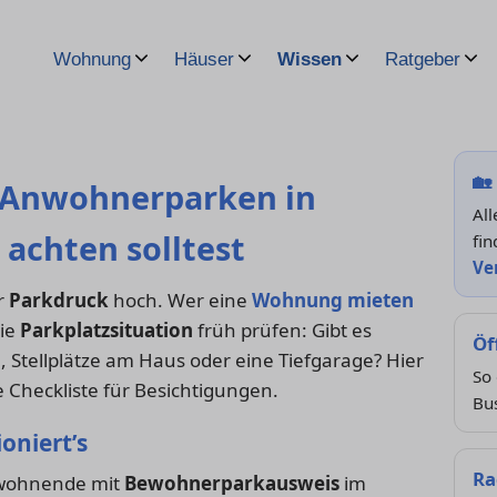
Wohnung
Häuser
Wissen
Ratgeber
🏡
& Anwohnerparken in
Al
 achten solltest
fin
Ve
er
Parkdruck
hoch. Wer eine
Wohnung mieten
die
Parkplatzsituation
früh prüfen: Gibt es
Öf
 Stellplätze am Haus oder eine Tiefgarage? Hier
So 
 Checkliste für Besichtigungen.
Bu
oniert’s
Ra
nwohnende mit
Bewohnerparkausweis
im