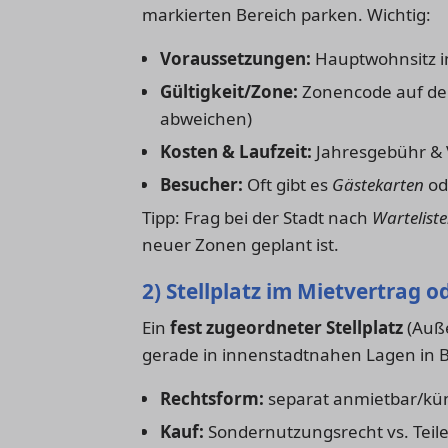
markierten Bereich parken. Wichtig:
Voraussetzungen:
Hauptwohnsitz in
Gültigkeit/Zone:
Zonencode auf de
abweichen)
Kosten & Laufzeit:
Jahresgebühr & 
Besucher:
Oft gibt es
Gästekarten
ode
Tipp: Frag bei der Stadt nach
Wartelist
neuer Zonen geplant ist.
2) Stellplatz im Mietvertrag 
Ein
fest zugeordneter Stellplatz
(Auße
gerade in innenstadtnahen Lagen in B
Rechtsform:
separat anmietbar/kün
Kauf:
Sondernutzungsrecht vs. Teil