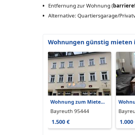
Entfernung zur Wohnung (
barriere
Alternative: Quartiersgarage/Priva
Wohnungen günstig mieten 
Wohnung zum Mieten
Wohnu
in Bayreuth 1.500 € 130
in Bay
Bayreuth 95444
Bayre
m²
m²
1.500 €
1.000