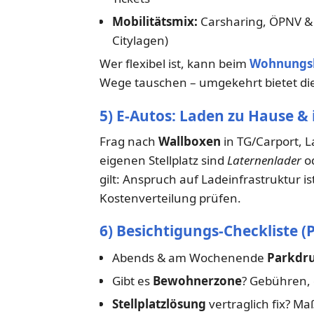
Mobilitätsmix:
Carsharing, ÖPNV & 
Citylagen)
Wer flexibel ist, kann beim
Wohnungs
Wege tauschen – umgekehrt bietet die
5) E-Autos: Laden zu Hause &
Frag nach
Wallboxen
in TG/Carport,
eigenen Stellplatz sind
Laternenlader
o
gilt: Anspruch auf Ladeinfrastruktur i
Kostenverteilung prüfen.
6) Besichtigungs-Checkliste (P
Abends & am Wochenende
Parkdru
Gibt es
Bewohnerzone
? Gebühren, 
Stellplatzlösung
vertraglich fix? M