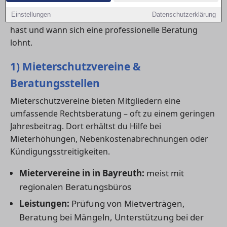
Beratungsangeboten bis hin zu spezialisierten
Einstellungen
Datenschutzerklärung
Fachanwälten. Hier erfährst du, welche Optionen du
hast und wann sich eine professionelle Beratung
lohnt.
1) Mieterschutzvereine &
Beratungsstellen
Mieterschutzvereine bieten Mitgliedern eine
umfassende Rechtsberatung – oft zu einem geringen
Jahresbeitrag. Dort erhältst du Hilfe bei
Mieterhöhungen, Nebenkostenabrechnungen oder
Kündigungsstreitigkeiten.
Mietervereine in in Bayreuth:
meist mit
regionalen Beratungsbüros
Leistungen:
Prüfung von Mietverträgen,
Beratung bei Mängeln, Unterstützung bei der