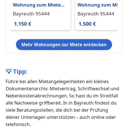
Wohnung zum Mieten
Wohnung zum Miete
in Bayreuth 1.150 € 84
in Bayreuth 1.500 € 13
Bayreuth 95444
Bayreuth 95444
m²
m²
1.150 €
1.500 €
Mehr Wohnungen zur Miete entdecken
💡
Tipp:
Führe bei allen Mietangelegenheiten ein kleines
Dokumentenarchiv: Mietvertrag, Schriftwechsel und
Nebenkostenabrechnungen. So hast du im Streitfall
alle Nachweise griffbereit. In in Bayreuth findest du
viele Beratungsstellen, die dich bei der Prüfung
deiner Unterlagen unterstützen – auch online oder
telefonisch.